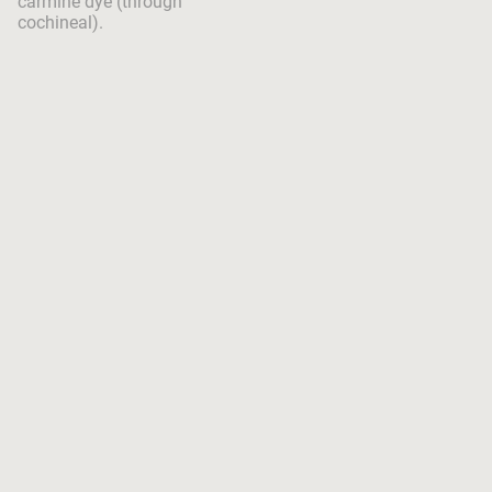
carmine dye (through
cochineal).