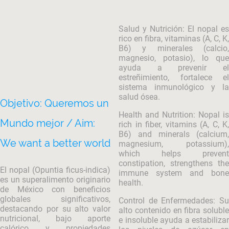
Salud y Nutrición: El nopal es
rico en fibra, vitaminas (A, C, K,
B6) y minerales (calcio,
magnesio, potasio), lo que
ayuda a prevenir el
estreñimiento, fortalece el
sistema inmunológico y la
salud ósea.
Objetivo: Queremos un
Health and Nutrition: Nopal is
Mundo mejor / Aim:
rich in fiber, vitamins (A, C, K,
B6) and minerals (calcium,
We want a better world
magnesium, potassium),
which helps prevent
constipation, strengthens the
El nopal (Opuntia ficus-indica)
immune system and bone
es un superalimento originario
health.
de México con beneficios
globales significativos,
Control de Enfermedades: Su
destacando por su alto valor
alto contenido en fibra soluble
nutricional, bajo aporte
e insoluble ayuda a estabilizar
calórico y propiedades