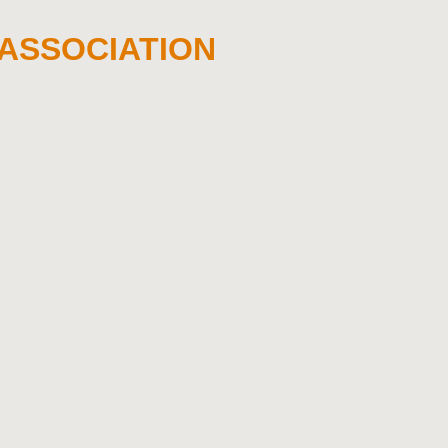
 ASSOCIATION
UNDIS
Que es el Nopal / What is the Cactus Pear
CTOS / PROJECTS
Fotos y Videos / Photos and Videos