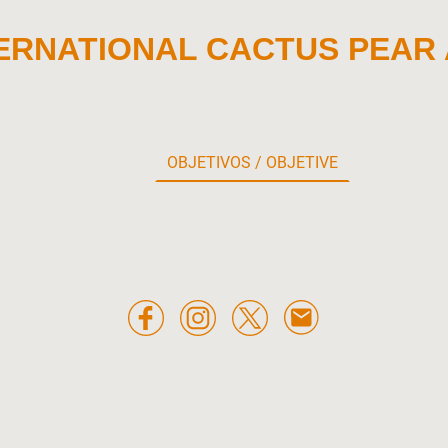
ERNATIONAL CACTUS PEAR
ICPA
CACTIS M
SOBRE NOSOTROS / ABOUT US
OBJETIVOS / OBJETIVE
ias / Memberships
COMISION DE ARTE / ART COMMISSION
PROYE
DATOS INTERESANTES / INTERESTING FACTS
Foros y Congresos / Forums and Congresses