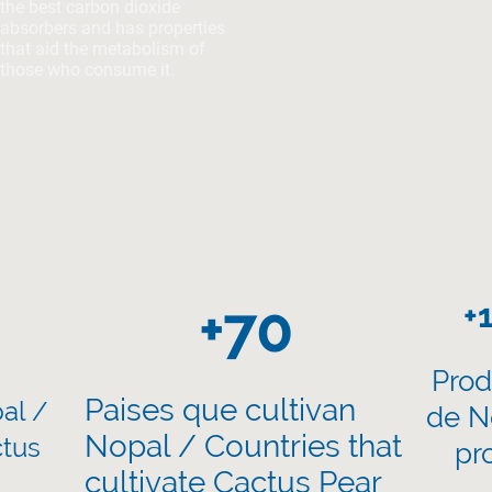
the best carbon dioxide
absorbers and has properties
that aid the metabolism of
those who consume it.
+70
+
Prod
Paises que cultivan
al /
de N
Nopal / Countries that
ctus
pr
cultivate Cactus Pear