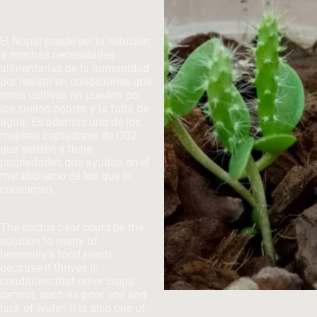
El Nopal puede ser la solución
a muchas necesidades
alimentarias de la humanidad
por resistir en condiciones que
otros cultivos no pueden por
los suelos pobres y la falta de
agua. Es además uno de los
mejores captadores de CO2
que existen y tiene
propiedades que ayudan en el
metabolismo de los que lo
consumen.
The cactus pear could be the
solution to many of
humanity's food needs
because it thrives in
conditions that other crops
cannot, such as poor soil and
lack of water. It is also one of