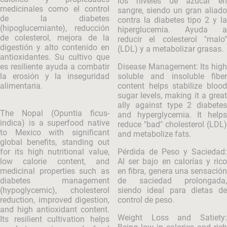
los niveles de azúcar en
medicinales como el control
sangre, siendo un gran aliado
de la diabetes
contra la diabetes tipo 2 y la
(hipoglucemiante), reducción
hiperglucemia. Ayuda a
de colesterol, mejora de la
reducir el colesterol "malo"
digestión y alto contenido en
(LDL) y a metabolizar grasas.
antioxidantes. Su cultivo que
es resiliente ayuda a combatir
Disease Management: Its high
la erosión y la inseguridad
soluble and insoluble fiber
alimentaria.
content helps stabilize blood
sugar levels, making it a great
ally against type 2 diabetes
The Nopal (Opuntia ficus-
and hyperglycemia. It helps
indica) is a superfood native
reduce "bad" cholesterol (LDL)
to Mexico with significant
and metabolize fats.
global benefits, standing out
for its high nutritional value,
Pérdida de Peso y Saciedad:
low calorie content, and
Al ser bajo en calorías y rico
medicinal properties such as
en fibra, genera una sensación
diabetes management
de saciedad prolongada,
(hypoglycemic), cholesterol
siendo ideal para dietas de
reduction, improved digestion,
control de peso.
and high antioxidant content.
Weight Loss and Satiety:
Its resilient cultivation helps