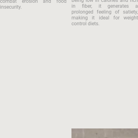
Being low in calories and rich
combat erosion and food
in fiber, it generates a
insecurity.
prolonged feeling of satiety,
making it ideal for weight
control diets.