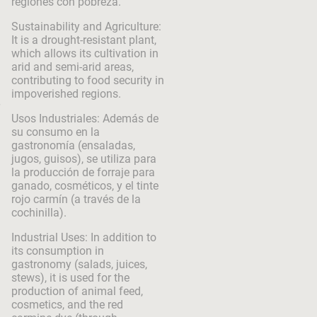
regiones con pobreza.
Sustainability and Agriculture:
It is a drought-resistant plant,
which allows its cultivation in
arid and semi-arid areas,
contributing to food security in
impoverished regions.
Usos Industriales: Además de
su consumo en la
gastronomía (ensaladas,
jugos, guisos), se utiliza para
la producción de forraje para
ganado, cosméticos, y el tinte
rojo carmín (a través de la
cochinilla).
Industrial Uses: In addition to
its consumption in
gastronomy (salads, juices,
stews), it is used for the
production of animal feed,
cosmetics, and the red