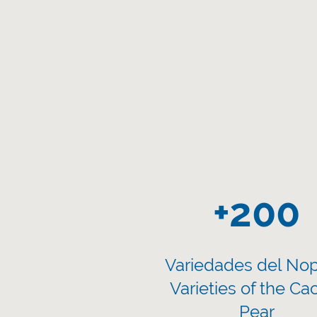
+200
Variedades del Nop
Varieties of the Ca
Pear